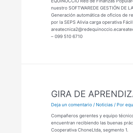
EQUINOCCIO Red de Finanzas Populares
nuestro SOFTWAREDE GESTIÓN DE LA
Generación automática de oficios de re
por la SEPS Alivia carga operativa F
areatecnica2@redequinoccio.ecareate
– 099 510 6710
GIRA DE APRENDI
Deja un comentario
/
Noticias
/ Por
equ
Compañeros gerentes y equipo técnico 
encuentran recibiendo las buenas prác
Cooperativa ChoneLtda, segmento 1.