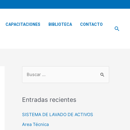
CAPACITACIONES
BIBLIOTECA
CONTACTO
Busca
B
u
s
Entradas recientes
c
a
SISTEMA DE LAVADO DE ACTIVOS
r
Area Técnica
p