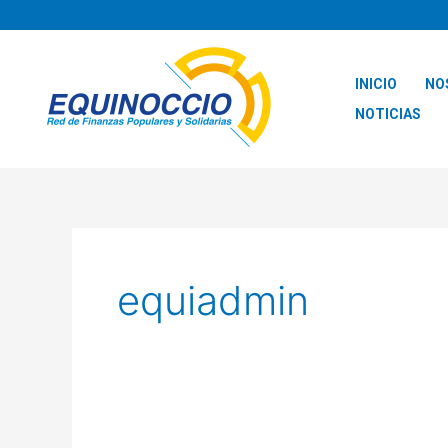
Ir
al
contenido
INICIO
NO
NOTICIAS
equiadmin