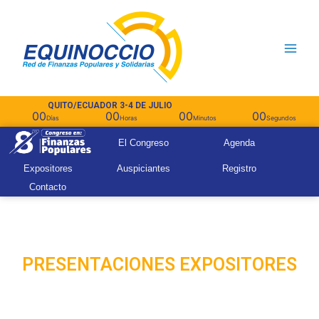
Ir
Main
al
contenido
Men
QUITO/ECUADOR 3-4 DE JULIO
00
00
00
00
Días
Horas
Minutos
Segundos
El Congreso
Agenda
Expositores
Auspiciantes
Registro
Contacto
PRESENTACIONES EXPOSITORES