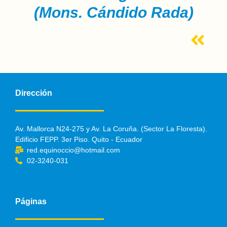
(Mons. Cándido Rada)
Dirección
Av. Mallorca N24-275 y Av. La Coruña. (Sector La Floresta).
Edificio FEPP. 3er Piso. Quito - Ecuador
red.equinoccio@hotmail.com
02-3240-031
Páginas