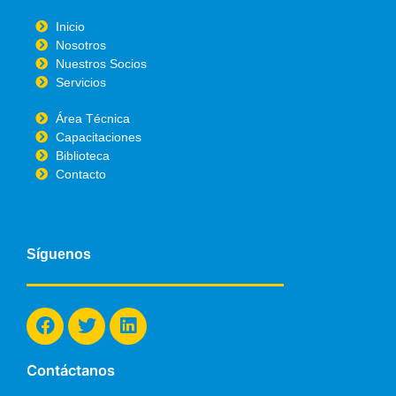
Inicio
Nosotros
Nuestros Socios
Servicios
Área Técnica
Capacitaciones
Biblioteca
Contacto
Síguenos
F
T
L
a
w
i
c
i
n
e
t
k
Contáctanos
b
t
e