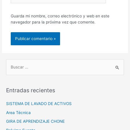
Guarda mi nombre, correo electrónico y web en este
navegador para la próxima vez que comente.
B
u
s
Entradas recientes
c
a
SISTEMA DE LAVADO DE ACTIVOS
r
Area Técnica
p
GIRA DE APRENDIZAJE CHONE
o