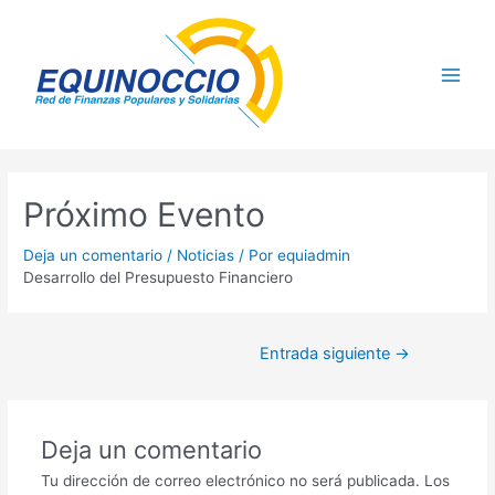
Ir
Navegación
Main
al
de
contenido
entradas
Men
Próximo Evento
Deja un comentario
/
Noticias
/ Por
equiadmin
Desarrollo del Presupuesto Financiero
Entrada siguiente
→
Deja un comentario
Tu dirección de correo electrónico no será publicada.
Los