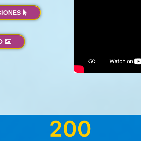
CIONES
O
200