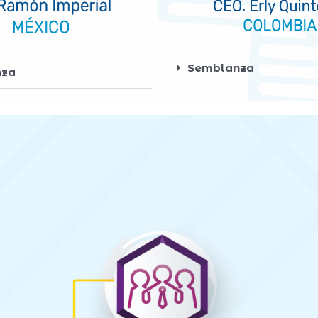
Semblanza
nza